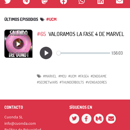
ÚLTIMOS EPISODIOS
#UCM
#65
VALORAMOS LA FASE 4 DE MARVEL
#MARVEL
#MCU
#UCM
#FASE4
#ENDGAME
#SECRETWARS
#THUNDERBOLTS
#VENGADORES
CONTACTO
SÍGUENOS EN
Cuonda SL
info@cuonda.com
Política de Privacidad