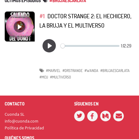
ÚLTIMOS EPISODIOS
#BRUJAESCARLATA
#1
DOCTOR STRANGE 2: EL HECHICERO,
LA BRUJA Y EL MULTIVERSO
#MARVEL
#DRSTRANGE
#WANDA
#BRUJAESCARLATA
#MCU
#MULTIVERSO
CONTACTO
SÍGUENOS EN
Cuonda SL
info@cuonda.com
Política de Privacidad
QUIÉNES SOMOS