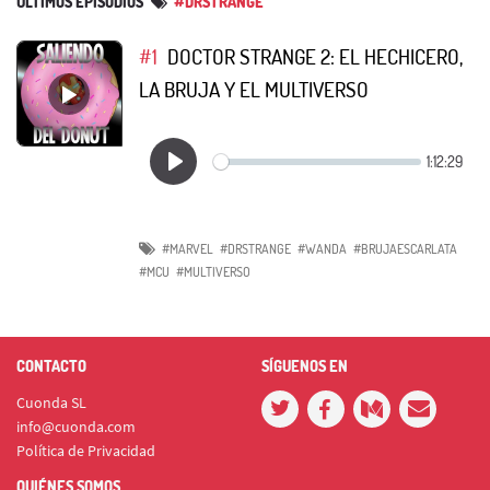
ÚLTIMOS EPISODIOS
#DRSTRANGE
#1
DOCTOR STRANGE 2: EL HECHICERO,
LA BRUJA Y EL MULTIVERSO
#MARVEL
#DRSTRANGE
#WANDA
#BRUJAESCARLATA
#MCU
#MULTIVERSO
CONTACTO
SÍGUENOS EN
Cuonda SL
info@cuonda.com
Política de Privacidad
QUIÉNES SOMOS