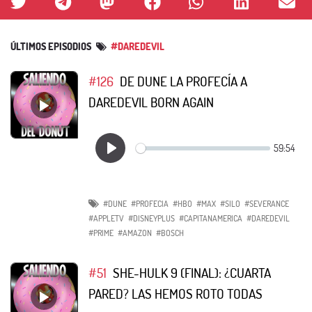
ÚLTIMOS EPISODIOS
#DAREDEVIL
#126
DE DUNE LA PROFECÍA A
DAREDEVIL BORN AGAIN
#DUNE
#PROFECIA
#HBO
#MAX
#SILO
#SEVERANCE
#APPLETV
#DISNEYPLUS
#CAPITANAMERICA
#DAREDEVIL
#PRIME
#AMAZON
#BOSCH
#51
SHE-HULK 9 (FINAL): ¿CUARTA
PARED? LAS HEMOS ROTO TODAS