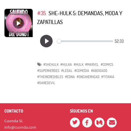
#35
SHE-HULK 5: DEMANDAS, MODA Y
ZAPATILLAS
#SHEHULK
#HULKA
#HULK
#MARVEL
#COMICS
#SUPERHEROES
#LEGAL
#COMEDIA
#ABOGADO
#THEINCREDIBLES
#EDNA
#SNEAKERHEAD
#TITANIA
#DAREDEVIL
CONTACTO
SÍGUENOS EN
Cuonda SL
info@cuonda.com