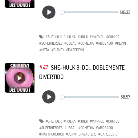
#SHEHULK
#HULKA
#HULK
#MARVEL
#COMICS
#SUPERHEROES
#LEGAL
#COMEDIA
#ABOGADO
#KEVIN
#META
#DISNEY
#DAREDEVIL
#47
SHE-HULK 8: DD... DOBLEMENTE
DIVERTIDO
#SHEHULK
#HULKA
#HULK
#MARVEL
#COMICS
#SUPERHEROES
#LEGAL
#COMEDIA
#ABOGADO
#MATTMURDOCK
#JENNIFERWALTERS
#DAREDEVIL