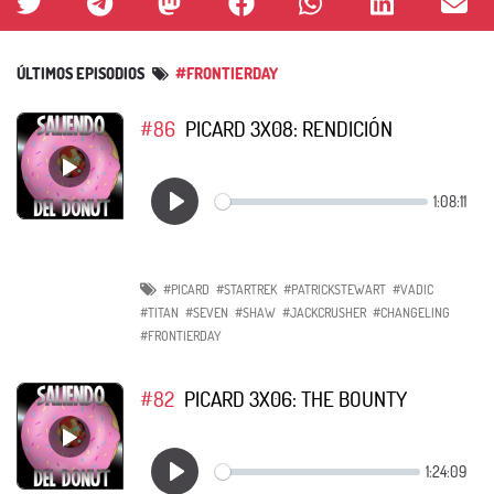
ÚLTIMOS EPISODIOS
#FRONTIERDAY
#86
PICARD 3X08: RENDICIÓN
#PICARD
#STARTREK
#PATRICKSTEWART
#VADIC
#TITAN
#SEVEN
#SHAW
#JACKCRUSHER
#CHANGELING
#FRONTIERDAY
#82
PICARD 3X06: THE BOUNTY