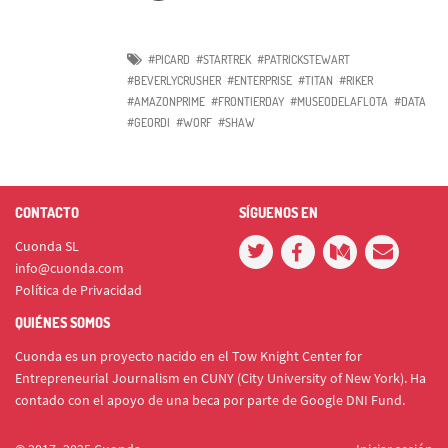
#PICARD
#STARTREK
#PATRICKSTEWART
#BEVERLYCRUSHER
#ENTERPRISE
#TITAN
#RIKER
#AMAZONPRIME
#FRONTIERDAY
#MUSEODELAFLOTA
#DATA
#GEORDI
#WORF
#SHAW
CONTACTO
SÍGUENOS EN
Cuonda SL
info@cuonda.com
Política de Privacidad
QUIÉNES SOMOS
Cuonda es un proyecto nacido en el Tow Knight Center for
Entrepreneurial Journalism en CUNY (City University of New York). Ha
contado con el apoyo de una beca por parte de Google DNI Fund.