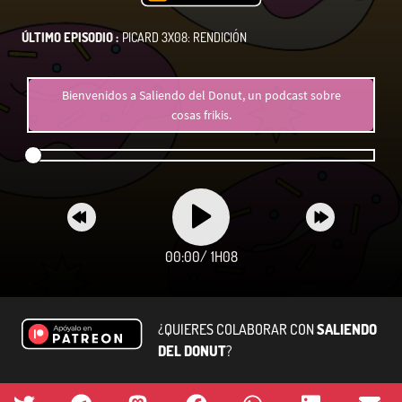
ÚLTIMO EPISODIO :
PICARD 3X08: RENDICIÓN
Bienvenidos a Saliendo del Donut, un podcast sobre
cosas frikis.
00:00
/
1H08
¿QUIERES COLABORAR CON
SALIENDO
DEL DONUT
?