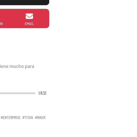
IN
EMAIL
 Tiene mucho para
#ENTERPRISE
#TITAN
#RIKER