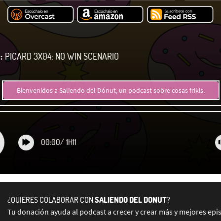
:
PICARD 3X04: NO WIN SCENARIO
Bienvenidos a Saliendo del Dónut, un podcast sobre cosas frikis.
00:00
/
1H11
¿QUIERES COLABORAR CON
SALIENDO DEL DONUT
?
Tu donación ayuda al podcast a crecer y crear más y mejores epi