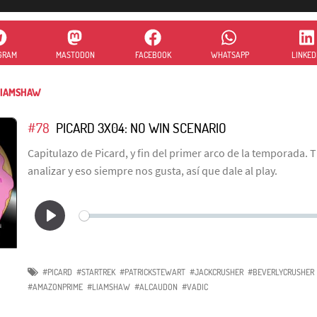
GRAM
MASTODON
FACEBOOK
WHATSAPP
LINKED
IAMSHAW
#78
PICARD 3X04: NO WIN SCENARIO
Capitulazo de Picard, y fin del primer arco de la temporada.
analizar y eso siempre nos gusta, así que dale al play.
#PICARD
#STARTREK
#PATRICKSTEWART
#JACKCRUSHER
#BEVERLYCRUSHER
#AMAZONPRIME
#LIAMSHAW
#ALCAUDON
#VADIC