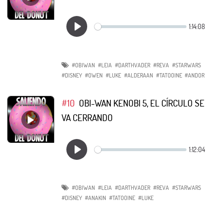
#OBIWAN
#LEIA
#DARTHVADER
#REVA
#STARWARS
#DISNEY
#OWEN
#LUKE
#ALDERAAN
#TATOOINE
#ANDOR
#10
OBI-WAN KENOBI 5, EL CÍRCULO SE
VA CERRANDO
#OBIWAN
#LEIA
#DARTHVADER
#REVA
#STARWARS
#DISNEY
#ANAKIN
#TATOOINE
#LUKE