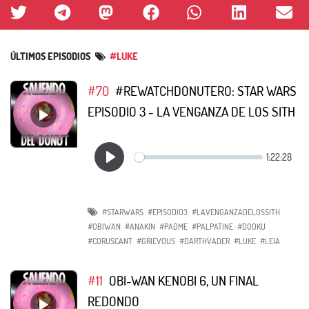
ÚLTIMOS EPISODIOS
#LUKE
#70
#REWATCHDONUTERO: STAR WARS
EPISODIO 3 - LA VENGANZA DE LOS SITH
#STARWARS
#EPISODIO3
#LAVENGANZADELOSSITH
#OBIWAN
#ANAKIN
#PADME
#PALPATINE
#DOOKU
#CORUSCANT
#GRIEVOUS
#DARTHVADER
#LUKE
#LEIA
#11
OBI-WAN KENOBI 6, UN FINAL
REDONDO