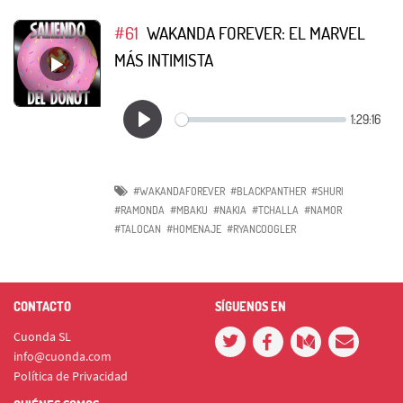
#61
WAKANDA FOREVER: EL MARVEL
MÁS INTIMISTA
#WAKANDAFOREVER
#BLACKPANTHER
#SHURI
#RAMONDA
#MBAKU
#NAKIA
#TCHALLA
#NAMOR
#TALOCAN
#HOMENAJE
#RYANCOOGLER
CONTACTO
SÍGUENOS EN
Cuonda SL
info@cuonda.com
Política de Privacidad