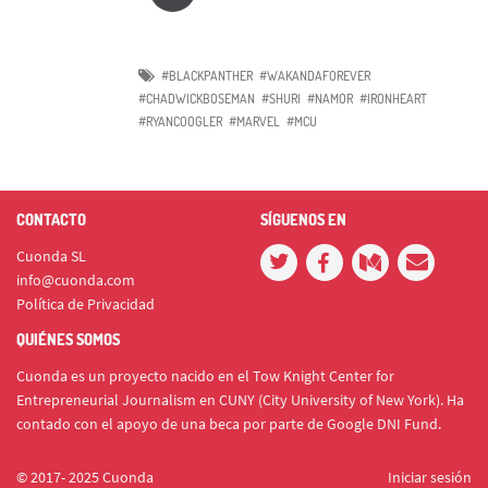
#BLACKPANTHER
#WAKANDAFOREVER
#CHADWICKBOSEMAN
#SHURI
#NAMOR
#IRONHEART
#RYANCOOGLER
#MARVEL
#MCU
CONTACTO
SÍGUENOS EN
Cuonda SL
info@cuonda.com
Política de Privacidad
QUIÉNES SOMOS
Cuonda es un proyecto nacido en el Tow Knight Center for
Entrepreneurial Journalism en CUNY (City University of New York). Ha
contado con el apoyo de una beca por parte de Google DNI Fund.
© 2017- 2025 Cuonda
Iniciar sesión