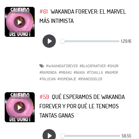
#61
WAKANDA FOREVER: EL MARVEL
MÁS INTIMISTA
#WAKANDAFOREVER
#BLACKPANTHER
#SHURI
#RAMONDA
#MBAKU
#NAKIA
#TCHALLA
#NAMOR
#TALOCAN
#HOMENAJE
#RYANCOOGLER
#59
QUÉ ESPERAMOS DE WAKANDA
FOREVER Y POR QUÉ LE TENEMOS
TANTAS GANAS