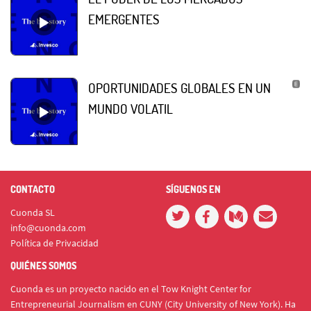
EMERGENTES
OPORTUNIDADES GLOBALES EN UN
MUNDO VOLATIL
CONTACTO
SÍGUENOS EN
Cuonda SL
info@cuonda.com
Política de Privacidad
QUIÉNES SOMOS
Cuonda es un proyecto nacido en el Tow Knight Center for
Entrepreneurial Journalism en CUNY (City University of New York). Ha