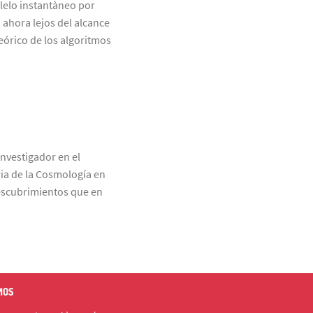
elo instantàneo por
ahora lejos del alcance
eórico de los algoritmos
nvestigador en el
ria de la Cosmología en
descubrimientos que en
MOS