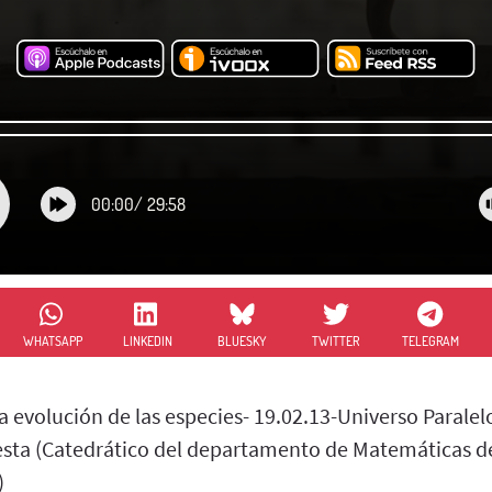
00:00
/
29:58
WHATSAPP
LINKEDIN
BLUESKY
TWITTER
TELEGRAM
la evolución de las especies- 19.02.13-Universo Paralel
esta (Catedrático del departamento de Matemáticas de
)