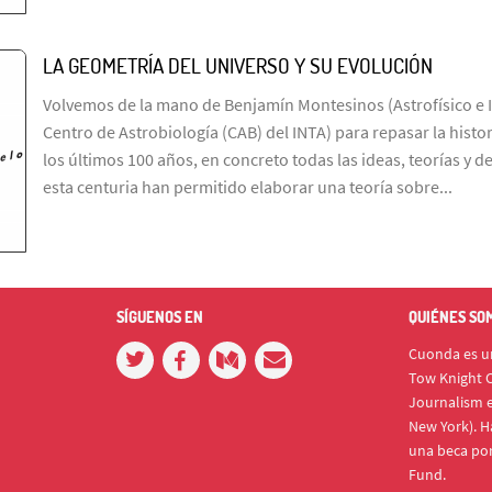
LA GEOMETRÍA DEL UNIVERSO Y SU EVOLUCIÓN
Volvemos de la mano de Benjamín Montesinos (Astrofísico e I
Centro de Astrobiología (CAB) del INTA) para repasar la histo
los últimos 100 años, en concreto todas las ideas, teorías y 
esta centuria han permitido elaborar una teoría sobre...
SÍGUENOS EN
QUIÉNES SO
Cuonda es un
Tow Knight C
Journalism e
New York). H
una beca po
Fund.