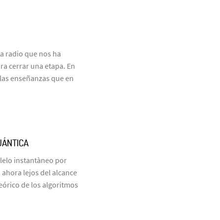
a radio que nos ha
ra cerrar una etapa. En
las enseñanzas que en
UÁNTICA
elo instantàneo por
ahora lejos del alcance
eórico de los algoritmos