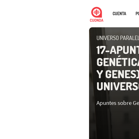
CUENTA
P
UNIVERSO PARALE
17-APUN
GENÉTICA
Y GENES)
UNIVERS
Apuntes sobre Gen