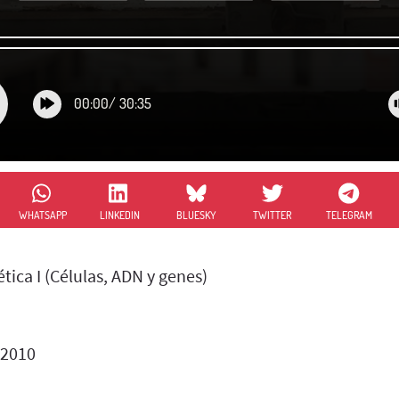
00:00
/
30:35
WHATSAPP
LINKEDIN
BLUESKY
TWITTER
TELEGRAM
ica I (Células, ADN y genes)
 2010