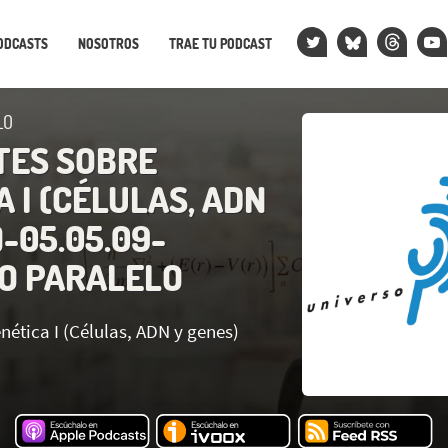
ODCASTS
NOSOTROS
TRAE TU PODCAST
LO
TES SOBRE
 I (CÉLULAS, ADN
-05.05.09-
O PARALELO
ética I (Células, ADN y genes)