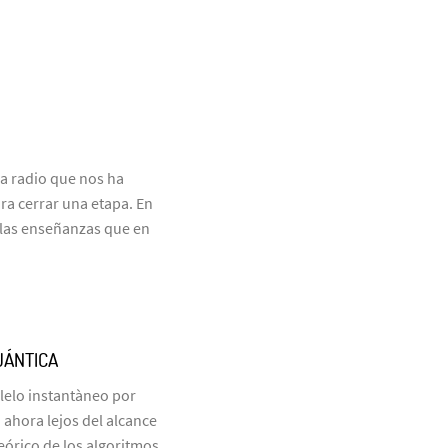
a radio que nos ha
ra cerrar una etapa. En
las enseñanzas que en
UÁNTICA
elo instantàneo por
ahora lejos del alcance
eórico de los algoritmos