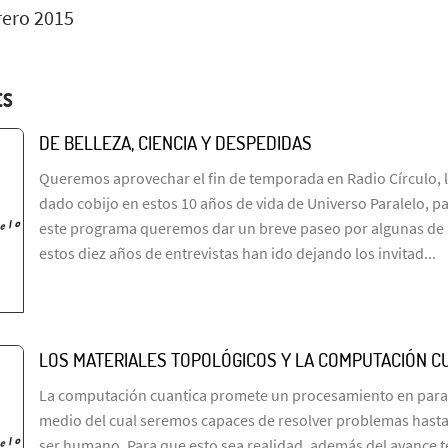
rero 2015
ES
DE BELLEZA, CIENCIA Y DESPEDIDAS
Queremos aprovechar el fin de temporada en Radio Círculo, l
dado cobijo en estos 10 años de vida de Universo Paralelo, pa
este programa queremos dar un breve paseo por algunas de 
estos diez años de entrevistas han ido dejando los invitad...
LOS MATERIALES TOPOLÓGICOS Y LA COMPUTACIÓN C
La computación cuantica promete un procesamiento en paral
medio del cual seremos capaces de resolver problemas hasta 
ser humano. Para que esto sea realidad, además del avance t