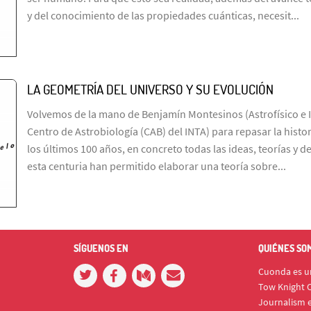
y del conocimiento de las propiedades cuánticas, necesit...
LA GEOMETRÍA DEL UNIVERSO Y SU EVOLUCIÓN
Volvemos de la mano de Benjamín Montesinos (Astrofísico e I
Centro de Astrobiología (CAB) del INTA) para repasar la histo
los últimos 100 años, en concreto todas las ideas, teorías y 
esta centuria han permitido elaborar una teoría sobre...
SÍGUENOS EN
QUIÉNES SO
Cuonda es un
Tow Knight C
Journalism e