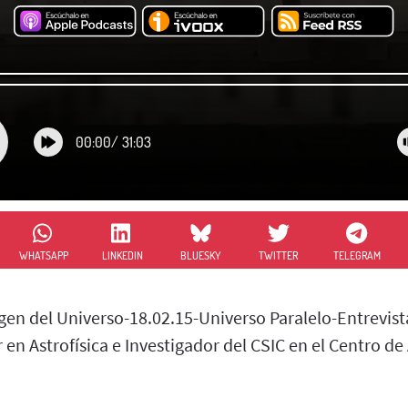
00:00
/
31:03
WHATSAPP
LINKEDIN
BLUESKY
TWITTER
TELEGRAM
igen del Universo-18.02.15-Universo Paralelo-Entrevis
en Astrofísica e Investigador del CSIC en el Centro de