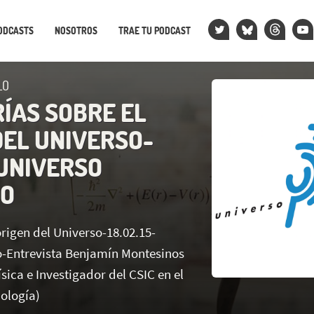
ODCASTS
NOSOTROS
TRAE TU PODCAST
LO
RÍAS SOBRE EL
DEL UNIVERSO-
-UNIVERSO
LO
origen del Universo-18.02.15-
o-Entrevista Benjamín Montesinos
ísica e Investigador del CSIC en el
iología)