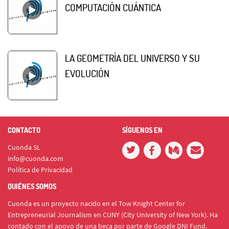
COMPUTACIÓN CUÁNTICA
LA GEOMETRÍA DEL UNIVERSO Y SU
EVOLUCIÓN
CONTACTO
SÍGUENOS EN
Cuonda SL
info@cuonda.com
Política de Privacidad
QUIÉNES SOMOS
Cuonda es un proyecto nacido en el Tow Knight Center for
Entrepreneurial Journalism en CUNY (City University of New York). Ha
contado con el apoyo de una beca por parte de Google DNI Fund.