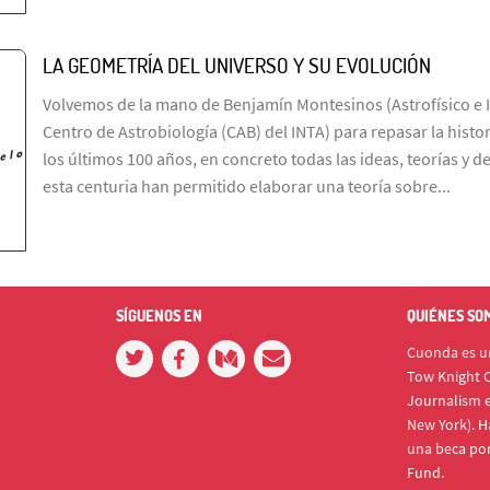
LA GEOMETRÍA DEL UNIVERSO Y SU EVOLUCIÓN
Volvemos de la mano de Benjamín Montesinos (Astrofísico e I
Centro de Astrobiología (CAB) del INTA) para repasar la histo
los últimos 100 años, en concreto todas las ideas, teorías y 
esta centuria han permitido elaborar una teoría sobre...
SÍGUENOS EN
QUIÉNES SO
Cuonda es un
Tow Knight C
Journalism e
New York). H
una beca po
Fund.