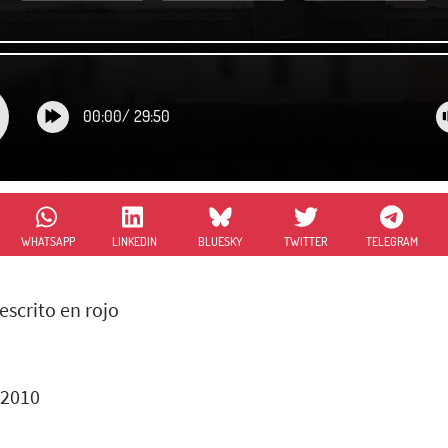
00:00
/
29:50
WHATSAPP
LINKEDIN
BLUESKY
TWITTER
TELEGRAM
escrito en rojo
 2010