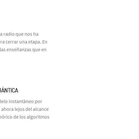
a radio que nos ha
ra cerrar una etapa. En
las enseñanzas que en
UÁNTICA
elo instantàneo por
ahora lejos del alcance
eórico de los algoritmos