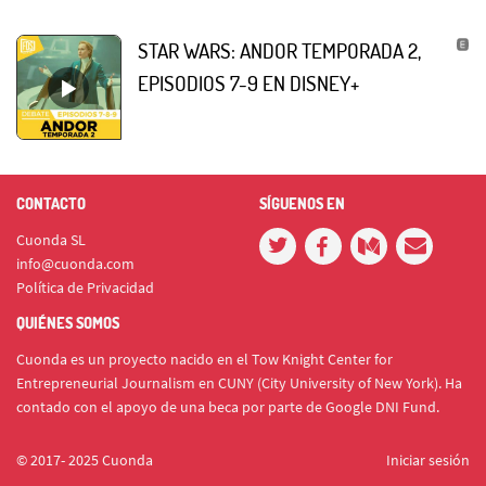
STAR WARS: ANDOR TEMPORADA 2,
EPISODIOS 7-9 EN DISNEY+
CONTACTO
SÍGUENOS EN
Cuonda SL
info@cuonda.com
Política de Privacidad
QUIÉNES SOMOS
Cuonda es un proyecto nacido en el Tow Knight Center for
Entrepreneurial Journalism en CUNY (City University of New York). Ha
contado con el apoyo de una beca por parte de Google DNI Fund.
© 2017- 2025 Cuonda
Iniciar sesión