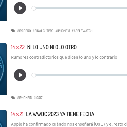
#IPADPRO
#FINALCUTPRO
#IPHONE15
#APPLEWATCH
14⨯22
NI LO UNO NI OLO OTRO
Rumores contradictorios que dicen lo uno y lo contrario
#IPHONE15
#IOS17
14⨯21
LA WWDC 2023 YA TIENE FECHA
Apple ha confirmado cuándo nos enseñará iOs 17 y el resto 