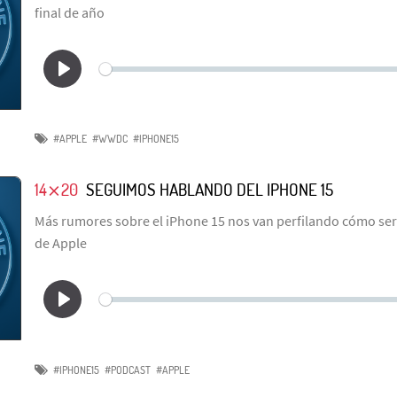
final de año
#APPLE
#WWDC
#IPHONE15
14⨯20
SEGUIMOS HABLANDO DEL IPHONE 15
Más rumores sobre el iPhone 15 nos van perfilando cómo ser
de Apple
#IPHONE15
#PODCAST
#APPLE