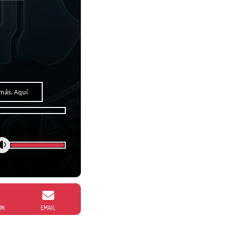
más. Aquí
IN
EMAIL