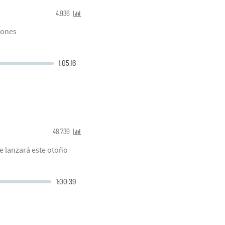
4.936
iones
48.739
e lanzará este otoño