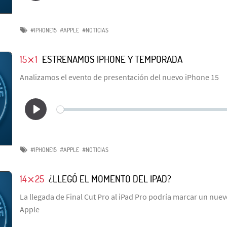
#IPHONE15
#APPLE
#NOTICIAS
15⨯1
ESTRENAMOS IPHONE Y TEMPORADA
Analizamos el evento de presentación del nuevo iPhone 15
#IPHONE15
#APPLE
#NOTICIAS
14⨯25
¿LLEGÓ EL MOMENTO DEL IPAD?
La llegada de Final Cut Pro al iPad Pro podría marcar un nue
Apple