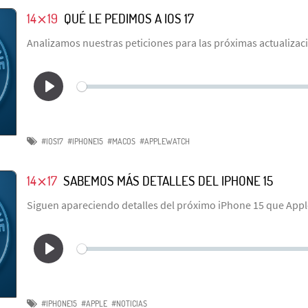
14⨯19
QUÉ LE PEDIMOS A IOS 17
Analizamos nuestras peticiones para las próximas actualizac
#IOS17
#IPHONE15
#MACOS
#APPLEWATCH
14⨯17
SABEMOS MÁS DETALLES DEL IPHONE 15
Siguen apareciendo detalles del próximo iPhone 15 que Appl
#IPHONE15
#APPLE
#NOTICIAS