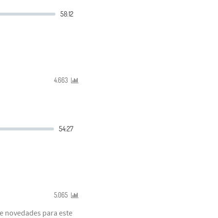
4.663
5.065
de novedades para este