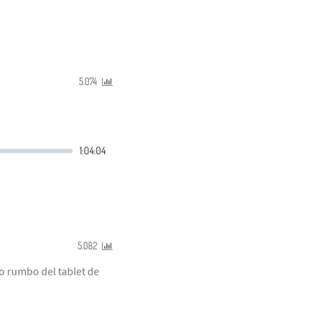
5.074
5.082
vo rumbo del tablet de