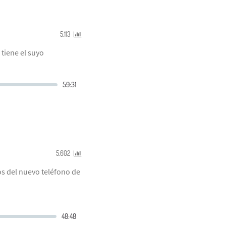
5.113
tiene el suyo
5.602
os del nuevo teléfono de