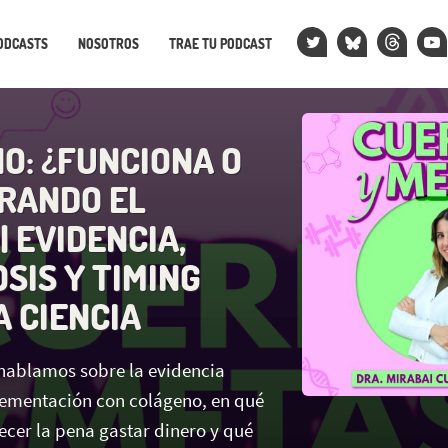
ODCASTS
NOSOTROS
TRAE TU PODCAST
O: ¿FUNCIONA O
IRANDO EL
| EVIDENCIA,
OSIS Y TIMING
A CIENCIA
 hablamos sobre la evidencia
lementación con colágeno, en qué
cer la pena gastar dinero y qué