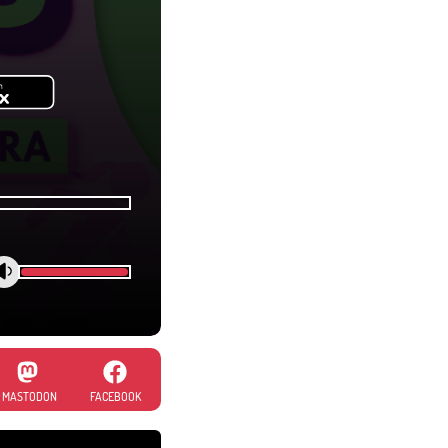
MASTODON
FACEBOOK