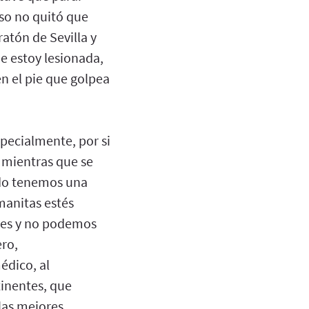
Eso no quitó que
atón de Sevilla y
ue estoy lesionada,
en el pie que golpea
specialmente, por si
 mientras que se
ndo tenemos una
emanitas estés
eses y no podemos
ero,
édico, al
tinentes, que
las mejores