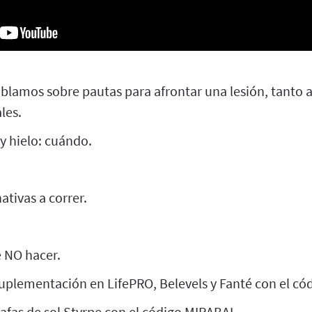
blamos sobre pautas para afrontar una lesión, tanto a
les.
 y hielo: cuándo.
ativas a correr.
é NO hacer.
uplementación en LifePRO, Belevels y Fanté con el có
afas de sol Styrpe con el código MIRABAI