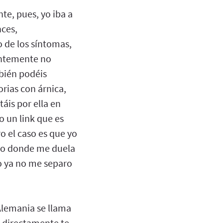
e, pues, yo iba a
nces,
o de los síntomas,
dentemente no
bién podéis
rias con árnica,
áis por ella en
 un link que es
o el caso es que yo
ngo donde me duela
yo ya no me separo
 Alemania se llama
 directamente te