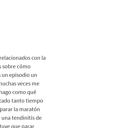
relacionados con la
ás sobre cómo
s un episodio un
e muchas veces me
os hago como qué
stado tanto tiempo
eparar la maratón
 una tendinitis de
tuve que parar