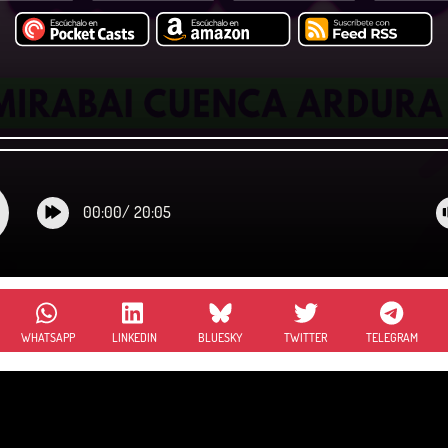
00:00
/
20:05
WHATSAPP
LINKEDIN
BLUESKY
TWITTER
TELEGRAM