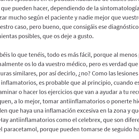
 que pueden hacer, dependiendo de la sintomatologí
izar mucho según el paciente y nadie mejor que vuest
estro caso, pero bueno, que consigáis ese diagnóstico
entas posibles, que os deje a gusto.
béis lo que tenéis, todo es más fácil, porque al menos 
malmente os lo da vuestro médico, pero es verdad que
uras similares, por así decirlo, ¿no? Como las lesion
inflamatorios, es probable que al principio, cuando e
aminar o hacer los ejercicios que van a ayudar a tu re
uen, a lo mejor, tomar antiinflamatorios o ponerte h
en que haya una inflamación excesiva en la zona y que
Hay antiinflamatorios como el celebrex, que son difer
el paracetamol, porque pueden tomarse de seguido h