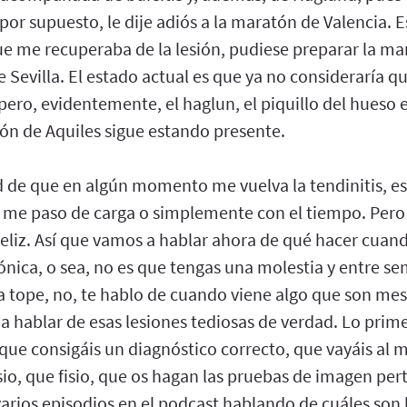
por supuesto, le dije adiós a la maratón de Valencia. 
ue me recuperaba de la lesión, pudiese preparar la mar
 Sevilla. El estado actual es que ya no consideraría q
, pero, evidentemente, el haglun, el piquillo del hueso 
dón de Aquiles sigue estando presente.
ad de que en algún momento me vuelva la tendinitis, e
me paso de carga o simplemente con el tiempo. Pero
 feliz. Así que vamos a hablar ahora de qué hacer cua
crónica, o sea, no es que tengas una molestia y entre s
 a tope, no, te hablo de cuando viene algo que son m
a hablar de esas lesiones tediosas de verdad. Lo prim
ue consigáis un diagnóstico correcto, que vayáis al m
sio, que fisio, que os hagan las pruebas de imagen per
rios episodios en el podcast hablando de cuáles son 