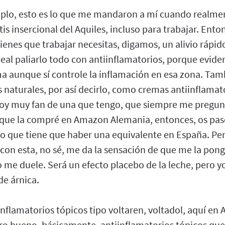
plo, esto es lo que me mandaron a mí cuando realment
is insercional del Aquiles, incluso para trabajar. Ento
ienes que trabajar necesitas, digamos, un alivio rápid
deal paliarlo todo con antiinflamatorios, porque evi
ma aunque sí controle la inflamación en esa zona. Tam
 naturales, por así decirlo, como cremas antiinflamato
soy muy fan de una que tengo, que siempre me pregunt
 que la compré en Amazon Alemania, entonces, os paso
o que tiene que haber una equivalente en España. Per
 con esta, no sé, me da la sensación de que me la po
no me duele. Será un efecto placebo de la leche, pero 
de árnica.
nflamatorios tópicos tipo voltaren, voltadol, aquí en
ro bueno, básicamente, antiinflamatorios tópicos que