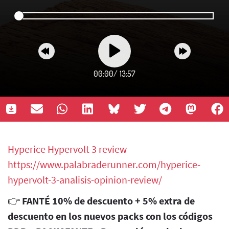
00:00
/
13:57
Hyperice Hypervolt 3 review
https://www.palabraderunner.com/hyperice-
hypervolt-3-analisis-opinion-review/
👉
FANTÉ 10% de descuento + 5% extra de
descuento en los nuevos packs con los códigos