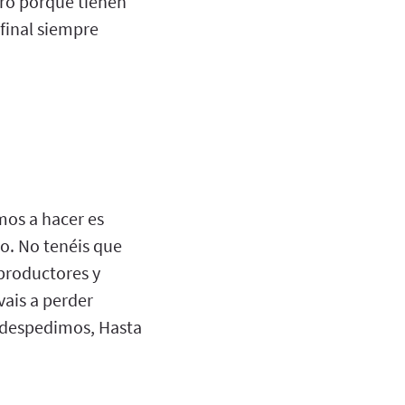
ero porque tienen
 final siempre
mos a hacer es
lo. No tenéis que
productores y
vais a perder
s despedimos, Hasta