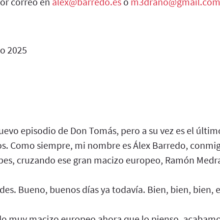
or correo en
alex@barredo.es
o
m3drano@gmail.co
io 2025
uevo episodio de Don Tomás, pero a su vez es el últim
s. Como siempre, mi nombre es Álex Barredo, conmigo
Alpes, cruzando ese gran macizo europeo, Ramón Medra
es. Bueno, buenos días ya todavía. Bien, bien, bien, e
ndo muy macizo europeo ahora que lo pienso, acabamos