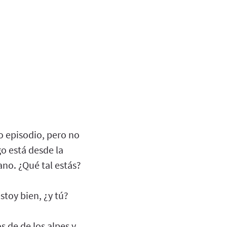
m
o episodio, pero no
 está desde la
no. ¿Qué tal estás?
stoy bien, ¿y tú?
 de de los alpes y