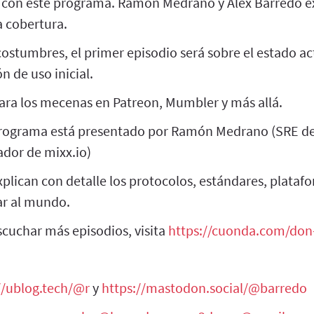
á con este programa. Ramón Medrano y Álex Barredo 
a cobertura.
costumbres, el primer episodio será sobre el estado ac
n de uso inicial.
ara los mecenas en Patreon, Mumbler y más allá.
rograma está presentado por Ramón Medrano (SRE de
ador de mixx.io)
xplican con detalle los protocolos, estándares, plata
ar al mundo.
escuchar más episodios, visita
https://cuonda.com/don
//ublog.tech/@r
y
https://mastodon.social/@barredo