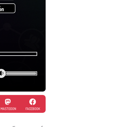
MASTODON
FACEBOOK