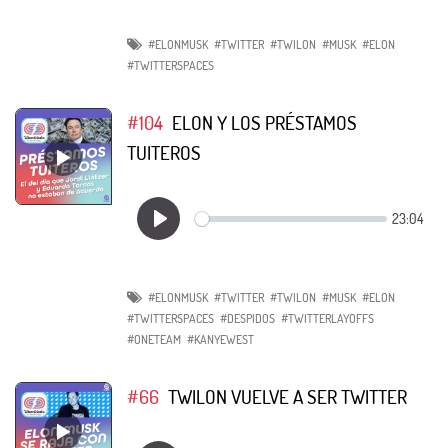
#ELONMUSK
#TWITTER
#TWILON
#MUSK
#ELON
#TWITTERSPACES
#104
ELON Y LOS PRÉSTAMOS
TUITEROS
#ELONMUSK
#TWITTER
#TWILON
#MUSK
#ELON
#TWITTERSPACES
#DESPIDOS
#TWITTERLAYOFFS
#ONETEAM
#KANYEWEST
#66
TWILON VUELVE A SER TWITTER