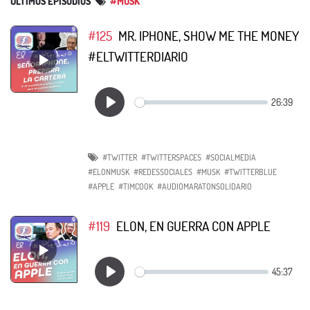
ÚLTIMOS EPISODIOS
#MUSK
#125
MR. IPHONE, SHOW ME THE MONEY
#ELTWITTERDIARIO
#TWITTER
#TWITTERSPACES
#SOCIALMEDIA
#ELONMUSK
#REDESSOCIALES
#MUSK
#TWITTERBLUE
#APPLE
#TIMCOOK
#AUDIOMARATONSOLIDARIO
#119
ELON, EN GUERRA CON APPLE