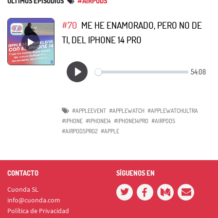
ÚLTIMOS EPISODIOS
#AIRPODS
#70
ME HE ENAMORADO, PERO NO DE
TI, DEL IPHONE 14 PRO
#APPLEEVENT
#APPLEWATCH
#APPLEWATCHULTRA
#IPHONE
#IPHONE14
#IPHONE14PRO
#AIRPODS
#AIRPODSPRO2
#APPLE
CONTACTO
SÍGUENOS EN
Cuonda SL
info@cuonda.com
Política de Privacidad