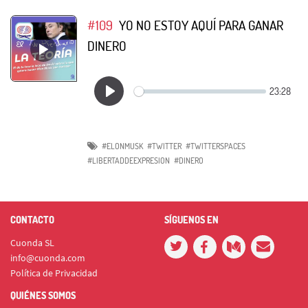
#109
YO NO ESTOY AQUÍ PARA GANAR
DINERO
#ELONMUSK
#TWITTER
#TWITTERSPACES
#LIBERTADDEEXPRESION
#DINERO
CONTACTO
SÍGUENOS EN
Cuonda SL
info@cuonda.com
Política de Privacidad
QUIÉNES SOMOS