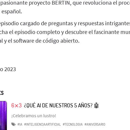
pasionante proyecto BERTIN, que revoluciona el pro
 español.
episodio cargado de preguntas y respuestas intrigantes
cha el episodio completo y descubre el fascinante mu
ial y el software de código abierto.
io 2023
ES
6⨯3
¿QUÉ AI DE NUESTROS 5 AÑOS? 🤖
¡Celebramos un lustro!
#IA
#INTELIGENCIAARTIFICIAL
#TECNOLOGIA
#ANIVERSARIO