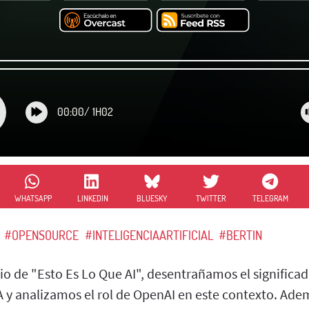
00:00
/
1H02
WHATSAPP
LINKEDIN
BLUESKY
TWITTER
TELEGRAM
#OPENSOURCE
#INTELIGENCIAARTIFICIAL
#BERTIN
io de "Esto Es Lo Que AI", desentrañamos el significad
A y analizamos el rol de OpenAI en este contexto. Ade