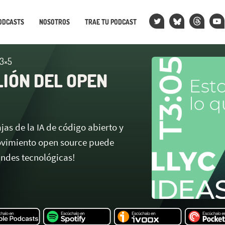
ODCASTS
NOSOTROS
TRAE TU PODCAST
 3×5
LIÓN DEL OPEN
ajas de la IA de código abierto y
ovimiento open source puede
andes tecnológicas!