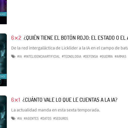
6⨯2
¿QUIÉN TIENE EL BOTÓN ROJO: EL ESTADO O EL
De la red intergaláctica de Licklider a la IA en el campo de bat
#IA
#INTELIGENCIAARTIFICIAL
#TECNOLOGIA
#DEFENSA
#GUERRA
#ARMAS
6⨯1
¿CUÁNTO VALE LO QUE LE CUENTAS A LA IA?
La actualidad manda en esta sexta temporada.
#IA
#AGENTES
#DATOS
#SEGUROS