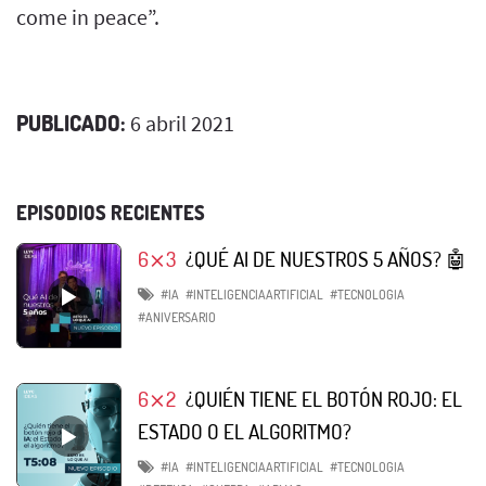
come in peace”.
PUBLICADO:
6 abril 2021
EPISODIOS RECIENTES
6⨯3
¿QUÉ AI DE NUESTROS 5 AÑOS? 🤖
#IA
#INTELIGENCIAARTIFICIAL
#TECNOLOGIA
#ANIVERSARIO
6⨯2
¿QUIÉN TIENE EL BOTÓN ROJO: EL
ESTADO O EL ALGORITMO?
#IA
#INTELIGENCIAARTIFICIAL
#TECNOLOGIA