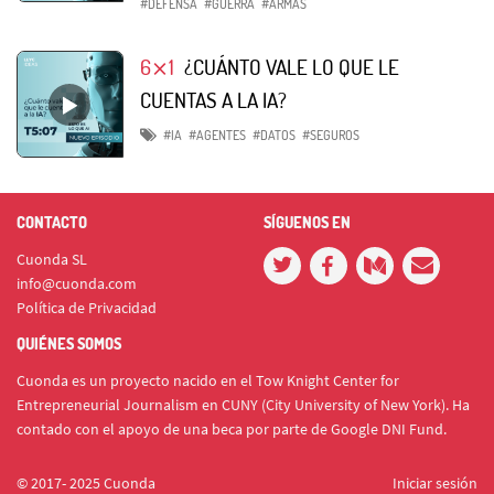
#DEFENSA
#GUERRA
#ARMAS
6⨯1
¿CUÁNTO VALE LO QUE LE
CUENTAS A LA IA?
#IA
#AGENTES
#DATOS
#SEGUROS
CONTACTO
SÍGUENOS EN
Cuonda SL
info@cuonda.com
Política de Privacidad
QUIÉNES SOMOS
Cuonda es un proyecto nacido en el Tow Knight Center for
Entrepreneurial Journalism en CUNY (City University of New York). Ha
contado con el apoyo de una beca por parte de Google DNI Fund.
© 2017- 2025 Cuonda
Iniciar sesión