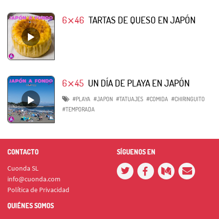
6⨯46
TARTAS DE QUESO EN JAPÓN
6⨯45
UN DÍA DE PLAYA EN JAPÓN
#PLAYA
#JAPON
#TATUAJES
#COMIDA
#CHIRINGUITO
#TEMPORADA
CONTACTO
SÍGUENOS EN
Cuonda SL
info@cuonda.com
Política de Privacidad
QUIÉNES SOMOS