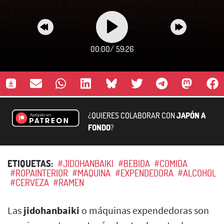
00:00
/
59:26
¿QUIERES COLABORAR CON
JAPÓN A
FONDO
?
ETIQUETAS:
#JIDOHANBAIKI
#BEBIDA
#COMIDA
#ROPAINTERIOR
#MAQUINA
#EXPENDEDORA
#ALCOHOL
#CERVEZA
#RAMEN
Las
jidohanbaiki
o máquinas expendedoras son