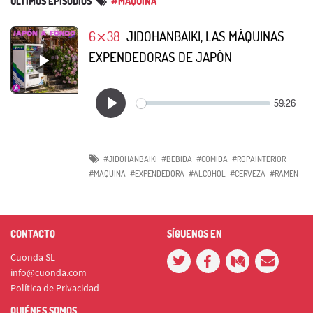
ÚLTIMOS EPISODIOS
#MAQUINA
6⨯38
JIDOHANBAIKI, LAS MÁQUINAS
EXPENDEDORAS DE JAPÓN
#JIDOHANBAIKI
#BEBIDA
#COMIDA
#ROPAINTERIOR
#MAQUINA
#EXPENDEDORA
#ALCOHOL
#CERVEZA
#RAMEN
CONTACTO
SÍGUENOS EN
Cuonda SL
info@cuonda.com
Política de Privacidad
QUIÉNES SOMOS