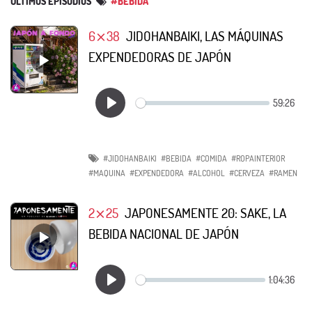
ÚLTIMOS EPISODIOS
#BEBIDA
6⨯38
JIDOHANBAIKI, LAS MÁQUINAS
EXPENDEDORAS DE JAPÓN
#JIDOHANBAIKI
#BEBIDA
#COMIDA
#ROPAINTERIOR
#MAQUINA
#EXPENDEDORA
#ALCOHOL
#CERVEZA
#RAMEN
2⨯25
JAPONESAMENTE 20: SAKE, LA
BEBIDA NACIONAL DE JAPÓN