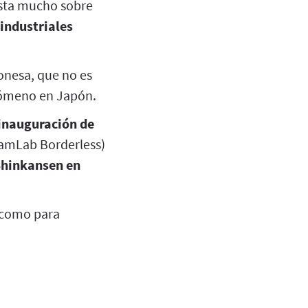
usta mucho sobre
 industriales
onesa, que no es
enómeno en Japón.
inauguración de
eamLab Borderless)
 Shinkansen en
e como para