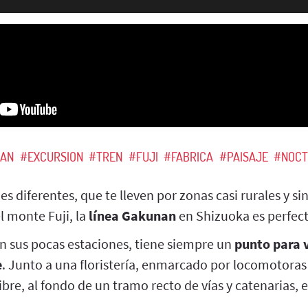
AN
#EXCURSION
#TREN
#FUJI
#FABRICA
#PAISAJE
#NOCT
s diferentes, que te lleven por zonas casi rurales y sin
l monte Fuji, la
línea Gakunan
en Shizuoka es perfect
en sus pocas estaciones, tiene siempre un
punto para v
e
. Junto a una floristería, enmarcado por locomotoras
ibre, al fondo de un tramo recto de vías y catenarias, e