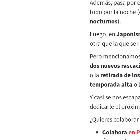
Además, pasa por es
todo por la noche (
nocturnos
).
Luego, en
Japonis
otra que la que se 
Pero mencionamos v
dos nuevos rascaci
o la
retirada de lo
temporada alta
o 
Y casi se nos escap
dedicarle el próxi
¿Quieres colaborar
Colabora
en 