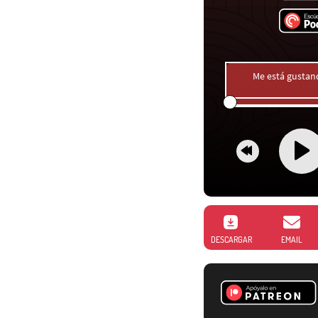
Me está gustan
DESCARGAR
EMAIL