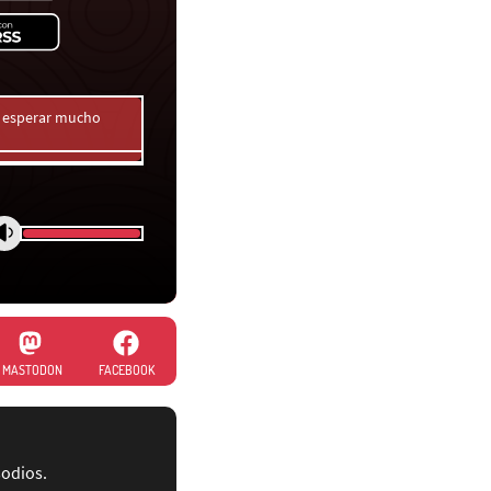
a esperar mucho
MASTODON
FACEBOOK
sodios.