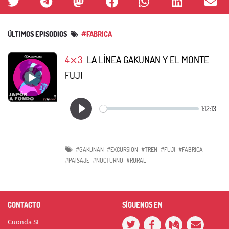
ÚLTIMOS EPISODIOS
#FABRICA
4⨯3
LA LÍNEA GAKUNAN Y EL MONTE
FUJI
#GAKUNAN
#EXCURSION
#TREN
#FUJI
#FABRICA
#PAISAJE
#NOCTURNO
#RURAL
CONTACTO
SÍGUENOS EN
Cuonda SL