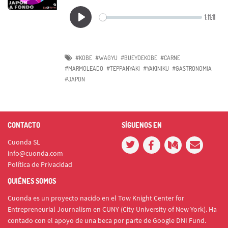
#KOBE
#WAGYU
#BUEYDEKOBE
#CARNE
#MARMOLEADO
#TEPPANYAKI
#YAKINIKU
#GASTRONOMIA
#JAPON
CONTACTO
SÍGUENOS EN
Cuonda SL
info@cuonda.com
Política de Privacidad
QUIÉNES SOMOS
Cuonda es un proyecto nacido en el Tow Knight Center for
Entrepreneurial Journalism en CUNY (City University of New York). Ha
contado con el apoyo de una beca por parte de Google DNI Fund.