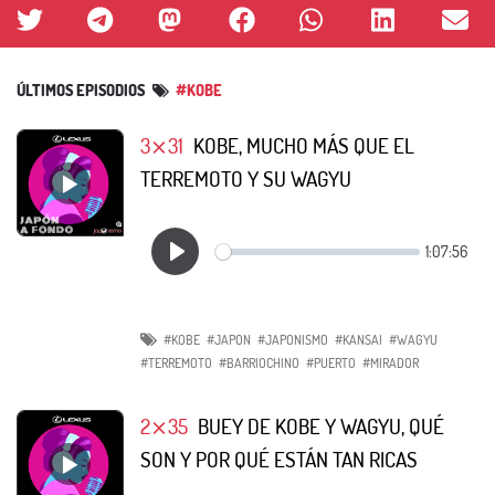
ÚLTIMOS EPISODIOS
#KOBE
3⨯31
KOBE, MUCHO MÁS QUE EL
TERREMOTO Y SU WAGYU
#KOBE
#JAPON
#JAPONISMO
#KANSAI
#WAGYU
#TERREMOTO
#BARRIOCHINO
#PUERTO
#MIRADOR
2⨯35
BUEY DE KOBE Y WAGYU, QUÉ
SON Y POR QUÉ ESTÁN TAN RICAS