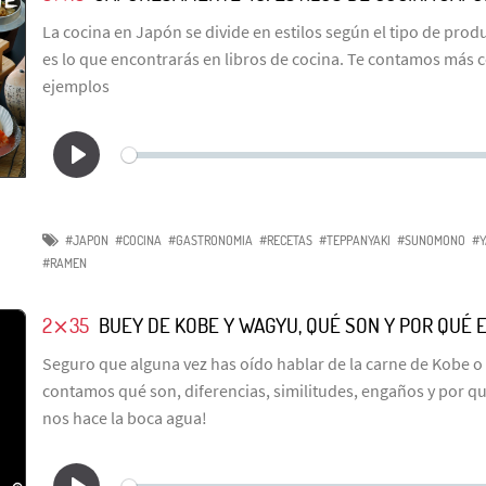
La cocina en Japón se divide en estilos según el tipo de prod
es lo que encontrarás en libros de cocina. Te contamos más
ejemplos
#JAPON
#COCINA
#GASTRONOMIA
#RECETAS
#TEPPANYAKI
#SUNOMONO
#Y
#RAMEN
2⨯35
BUEY DE KOBE Y WAGYU, QUÉ SON Y POR QUÉ E
Seguro que alguna vez has oído hablar de la carne de Kobe o 
contamos qué son, diferencias, similitudes, engaños y por qu
nos hace la boca agua!