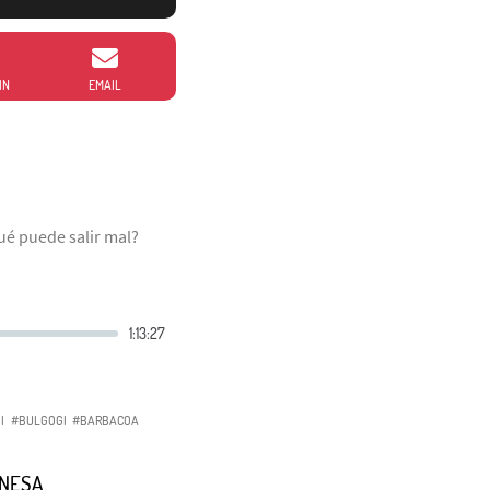
IN
EMAIL
Qué puede salir mal?
I
#BULGOGI
#BARBACOA
ONESA