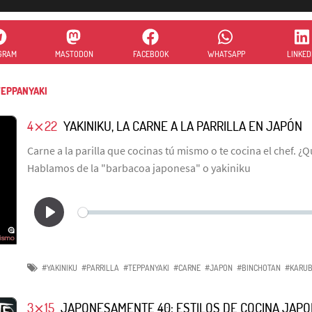
GRAM
MASTODON
FACEBOOK
WHATSAPP
LINKED
EPPANYAKI
4⨯22
YAKINIKU, LA CARNE A LA PARRILLA EN JAPÓN
Carne a la parilla que cocinas tú mismo o te cocina el chef. ¿
Hablamos de la "barbacoa japonesa" o yakiniku
#YAKINIKU
#PARRILLA
#TEPPANYAKI
#CARNE
#JAPON
#BINCHOTAN
#KARUB
3⨯15
JAPONESAMENTE 40: ESTILOS DE COCINA JAP