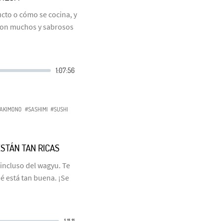
ucto o cómo se cocina, y
 con muchos y sabrosos
AKIMONO
#SASHIMI
#SUSHI
STÁN TAN RICAS
incluso del wagyu. Te
é está tan buena. ¡Se