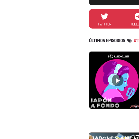
TWITTER
TELE
ÚLTIMOS EPISODIOS
#T