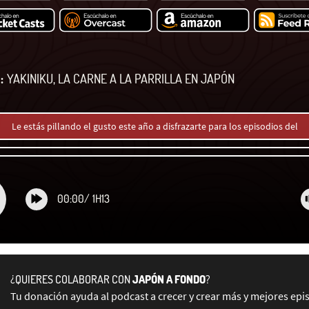
:
YAKINIKU, LA CARNE A LA PARRILLA EN JAPÓN
Le estás pillando el gusto este año a disfrazarte para los episodios del
00:00
/
1H13
¿QUIERES COLABORAR CON
JAPÓN A FONDO
?
Tu donación ayuda al podcast a crecer y crear más y mejores epi