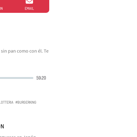
IN
EMAIL
sin pan como con él. Te
LOTTERIA
#BURGERKING
ÓN
rguesas en Japón,