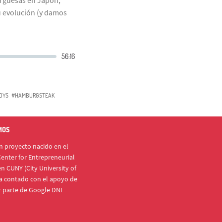
u evolución (y damos
DYS
#HAMBURGSTEAK
MOS
 proyecto nacido en el
enter for Entrepreneurial
n CUNY (City University of
a contado con el apoyo de
r parte de Google DNI