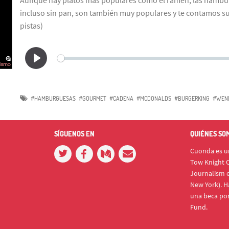
incluso sin pan, son también muy populares y te contamos s
pistas)
#HAMBURGUESAS
#GOURMET
#CADENA
#MCDONALDS
#BURGERKING
#WEN
SÍGUENOS EN
QUIÉNES SO
Cuonda es un
Tow Knight C
Journalism e
New York). H
una beca po
Fund.