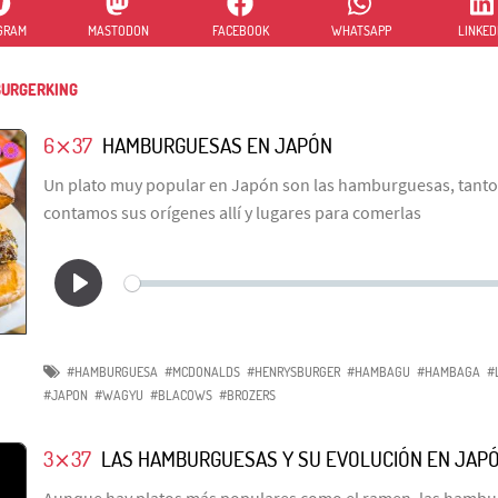
GRAM
MASTODON
FACEBOOK
WHATSAPP
LINKED
URGERKING
6⨯37
HAMBURGUESAS EN JAPÓN
Un plato muy popular en Japón son las hamburguesas, tanto 
contamos sus orígenes allí y lugares para comerlas
#HAMBURGUESA
#MCDONALDS
#HENRYSBURGER
#HAMBAGU
#HAMBAGA
#
#JAPON
#WAGYU
#BLACOWS
#BROZERS
3⨯37
LAS HAMBURGUESAS Y SU EVOLUCIÓN EN JAP
Aunque hay platos más populares como el ramen, las hambu