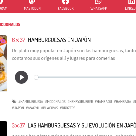
GRAM
MASTODON
FACEBOOK
WHATSAPP
LINKED
CDONALDS
6⨯37
HAMBURGUESAS EN JAPÓN
Un plato muy popular en Japón son las hamburguesas, tanto 
contamos sus orígenes allí y lugares para comerlas
#HAMBURGUESA
#MCDONALDS
#HENRYSBURGER
#HAMBAGU
#HAMBAGA
#
#JAPON
#WAGYU
#BLACOWS
#BROZERS
3⨯37
LAS HAMBURGUESAS Y SU EVOLUCIÓN EN JAP
Aunque hay platos más populares como el ramen, las hambu