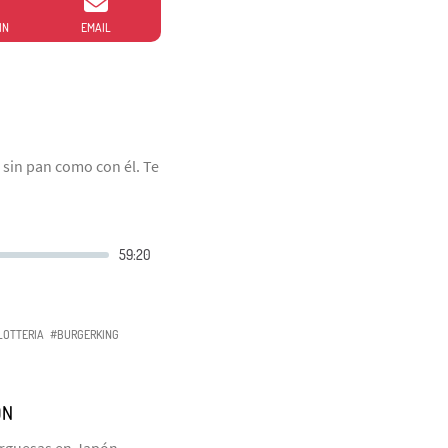
IN
EMAIL
sin pan como con él. Te
LOTTERIA
#BURGERKING
ÓN
rguesas en Japón,