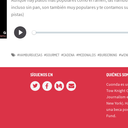
incluso sin pan, son también muy populares y te contamos s
pistas)
#HAMBURGUESAS
#GOURMET
#CADENA
#MCDONALDS
#BURGERKING
#WEN
SÍGUENOS EN
QUIÉNES SO
Cuonda es un
Tow Knight C
Journalism e
New York). H
una beca po
Fund.