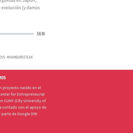
u evolución (y damos
DYS
#HAMBURGSTEAK
MOS
 proyecto nacido en el
enter for Entrepreneurial
n CUNY (City University of
a contado con el apoyo de
r parte de Google DNI