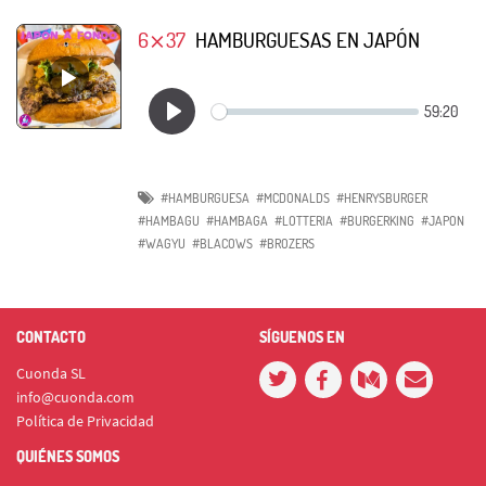
6⨯37
HAMBURGUESAS EN JAPÓN
#HAMBURGUESA
#MCDONALDS
#HENRYSBURGER
#HAMBAGU
#HAMBAGA
#LOTTERIA
#BURGERKING
#JAPON
#WAGYU
#BLACOWS
#BROZERS
CONTACTO
SÍGUENOS EN
Cuonda SL
info@cuonda.com
Política de Privacidad
QUIÉNES SOMOS