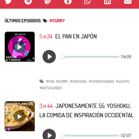
ÚLTIMOS EPISODIOS
#CURRY
5⨯24
EL PAN EN JAPÓN
#PAN
#CURRY
#YAKISOBA
#TAMAGOSANDO
#WAGYU
#KATSUSANDO
3⨯44
JAPONESAMENTE 55: YOSHOKU,
LA COMIDA DE INSPIRACIÓN OCCIDENTAL