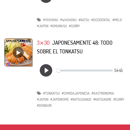
#YOSHOKU
#WASHOKU
#KATSU
#OCCIDENTAL
#MEIJI
#JAPON
#OMURAISU
#CURRY
3⨯30
JAPONESAMENTE 48: TODO
SOBRE EL TONKATSU
#TONKATSU
#COMIDAJAPONESA
#GASTRONOMIA
#JAPON
#JAPONISMO
#KATSUSANDO
#KATSUKARE
#CURRY
#DONBURI