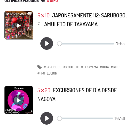
ÚLTIMOS EPISODIOS
#GIFU
6⨯10
JAPONESAMENTE 112: SARUBOBO,
EL AMULETO DE TAKAYAMA
#SARUBOBO
#AMULETO
#TAKAYAMA
#HIDA
#GIFU
#PROTECCION
5⨯20
EXCURSIONES DE DÍA DESDE
NAGOYA