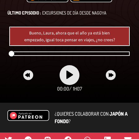
ÚLTIMO EPISODIO :
EXCURSIONES DE DÍA DESDE NAGOYA
Bueno, Laura, ahora que el año ya está bien
empezado, igual toca pensar en viajes, ¿no crees?
00:00
/
1H07
¿QUIERES COLABORAR CON
JAPÓN A
FONDO
?