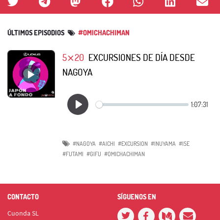
ÚLTIMOS EPISODIOS
#OMICHACHIMAN
5⨯20
EXCURSIONES DE DÍA DESDE
NAGOYA
#NAGOYA
#AICHI
#EXCURSION
#INUYAMA
#ISE
#FUTAMI
#GIFU
#OMICHACHIMAN
CONTACTO
SÍGUENOS EN
Cuonda SL