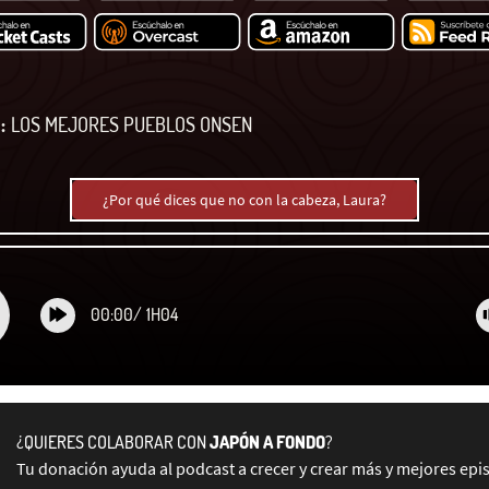
:
LOS MEJORES PUEBLOS ONSEN
¿Por qué dices que no con la cabeza, Laura?
00:00
/
1H04
¿QUIERES COLABORAR CON
JAPÓN A FONDO
?
Tu donación ayuda al podcast a crecer y crear más y mejores epi