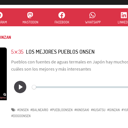
GRAM
MASTODON
FACEBOOK
WHATSAPP
LINKED
INZAN
5⨯35
LOS MEJORES PUEBLOS ONSEN
Pueblos con fuentes de aguas termales en Japón hay muchos
cuáles son los mejores y más interesantes
#ONSEN
#BALNEARIO
#PUEBLOONSEN
#KINOSAKI
#KUSATSU
#GINZAN
#YU
#DOGOONSEN