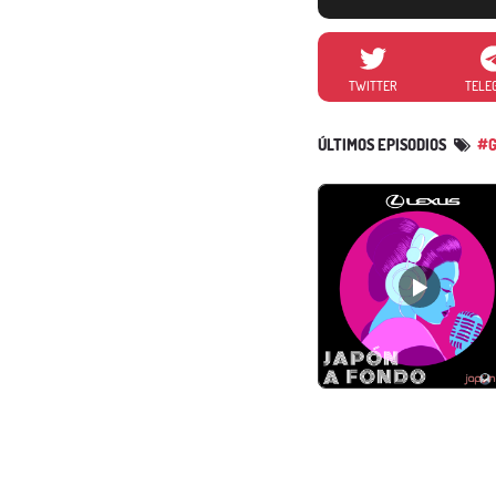
TWITTER
TELE
ÚLTIMOS EPISODIOS
#G