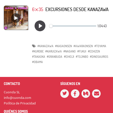
6⨯35
EXCURSIONES DESDE KANAZAWA
#KANAZAWA
#KAGAONSEN
#AWARAONSEN
#TOYAMA
#KUROBE
#KARUIZAWA
#NAGANO
#FUKUI
#ECHIZEN
#TAKAOKA
#GRANBUDA
#EIHEIJI
#TOJINBO
#DINOSAURIOS
#OBAMA
CONTACTO
SÍGUENOS EN
Cuonda SL
info@cuonda.com
Política de Privacidad
QUIÉNES SOMOS