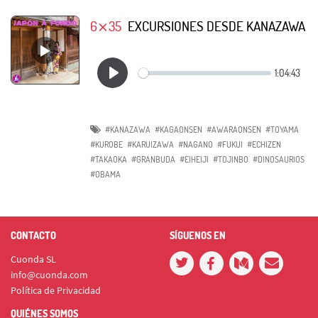
6⨯35
EXCURSIONES DESDE KANAZAWA
#KANAZAWA
#KAGAONSEN
#AWARAONSEN
#TOYAMA
#KUROBE
#KARUIZAWA
#NAGANO
#FUKUI
#ECHIZEN
#TAKAOKA
#GRANBUDA
#EIHEIJI
#TOJINBO
#DINOSAURIOS
#OBAMA
CONTACTO
SÍGUENOS EN
Cuonda SL
info@cuonda.com
Política de Privacidad
QUIÉNES SOMOS