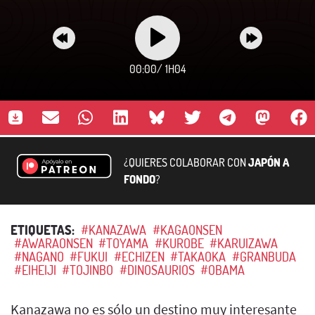
00:00
/
1H04
¿QUIERES COLABORAR CON
JAPÓN A
FONDO
?
ETIQUETAS:
#KANAZAWA
#KAGAONSEN
#AWARAONSEN
#TOYAMA
#KUROBE
#KARUIZAWA
#NAGANO
#FUKUI
#ECHIZEN
#TAKAOKA
#GRANBUDA
#EIHEIJI
#TOJINBO
#DINOSAURIOS
#OBAMA
Kanazawa no es sólo un destino muy interesante