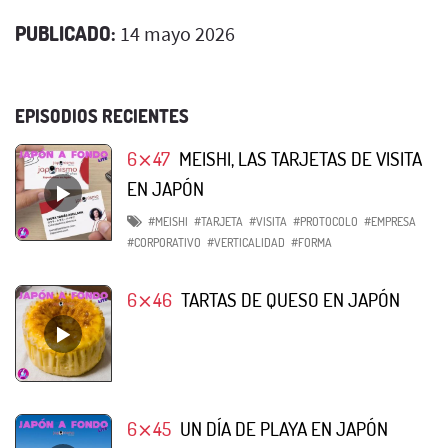
PUBLICADO:
14 mayo 2026
EPISODIOS RECIENTES
6⨯47
MEISHI, LAS TARJETAS DE VISITA
EN JAPÓN
#MEISHI
#TARJETA
#VISITA
#PROTOCOLO
#EMPRESA
#CORPORATIVO
#VERTICALIDAD
#FORMA
6⨯46
TARTAS DE QUESO EN JAPÓN
6⨯45
UN DÍA DE PLAYA EN JAPÓN