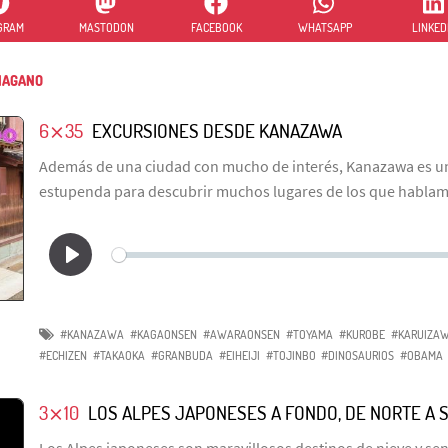
GRAM
MASTODON
FACEBOOK
WHATSAPP
LINKED
NAGANO
6⨯35
EXCURSIONES DESDE KANAZAWA
Además de una ciudad con mucho de interés, Kanazawa es u
estupenda para descubrir muchos lugares de los que hablam
#KANAZAWA
#KAGAONSEN
#AWARAONSEN
#TOYAMA
#KUROBE
#KARUIZA
#ECHIZEN
#TAKAOKA
#GRANBUDA
#EIHEIJI
#TOJINBO
#DINOSAURIOS
#OBAMA
3⨯10
LOS ALPES JAPONESES A FONDO, DE NORTE A 
Los Alpes japoneses son maravillosos destinos de nieve y s