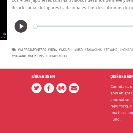
de artesanía, de lugares tradicionales. Los descubrimos de no
#ALPESJAPONESES
#HIDA
#AKAISHI
#KISO
#TAKAYAMA
#TOYAMA
#KOMAGA
#NAGANO
#GEROONSEN
#KAMIKOCHI
SÍGUENOS EN
QUIÉNES SO
Cuonda es un
Tow Knight C
Journalism e
New York). H
una beca po
Fund.