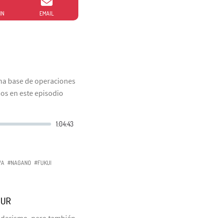
IN
EMAIL
na base de operaciones
os en este episodio
WA
#NAGANO
#FUKUI
SUR
enderismo, pero también