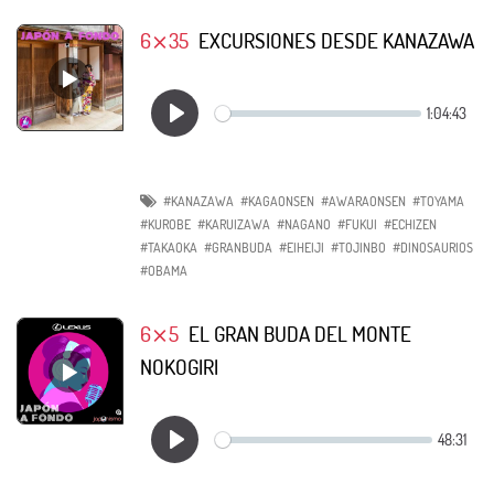
6⨯35
EXCURSIONES DESDE KANAZAWA
#KANAZAWA
#KAGAONSEN
#AWARAONSEN
#TOYAMA
#KUROBE
#KARUIZAWA
#NAGANO
#FUKUI
#ECHIZEN
#TAKAOKA
#GRANBUDA
#EIHEIJI
#TOJINBO
#DINOSAURIOS
#OBAMA
6⨯5
EL GRAN BUDA DEL MONTE
NOKOGIRI