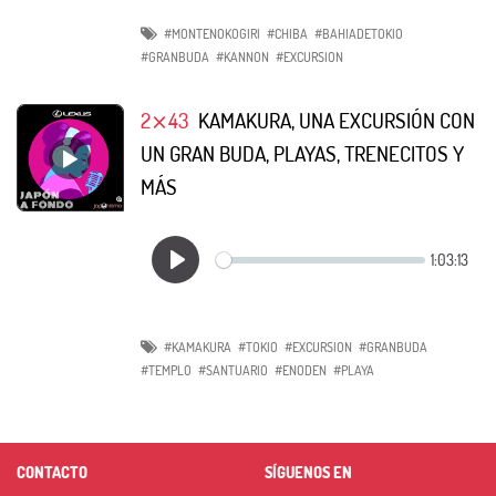
#MONTENOKOGIRI
#CHIBA
#BAHIADETOKIO
#GRANBUDA
#KANNON
#EXCURSION
2⨯43
KAMAKURA, UNA EXCURSIÓN CON
UN GRAN BUDA, PLAYAS, TRENECITOS Y
MÁS
#KAMAKURA
#TOKIO
#EXCURSION
#GRANBUDA
#TEMPLO
#SANTUARIO
#ENODEN
#PLAYA
CONTACTO
SÍGUENOS EN