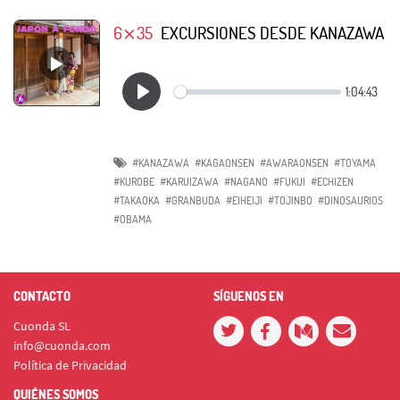
6⨯35
EXCURSIONES DESDE KANAZAWA
#KANAZAWA
#KAGAONSEN
#AWARAONSEN
#TOYAMA
#KUROBE
#KARUIZAWA
#NAGANO
#FUKUI
#ECHIZEN
#TAKAOKA
#GRANBUDA
#EIHEIJI
#TOJINBO
#DINOSAURIOS
#OBAMA
CONTACTO
SÍGUENOS EN
Cuonda SL
info@cuonda.com
Política de Privacidad
QUIÉNES SOMOS