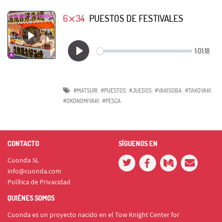
6⨯34
PUESTOS DE FESTIVALES
#MATSURI
#PUESTOS
#JUEGOS
#YAKISOBA
#TAKOYAKI
#OKONOMIYAKI
#PESCA
CONTACTO
SÍGUENOS EN
Cuonda SL
info@cuonda.com
Política de Privacidad
QUIÉNES SOMOS
Cuonda es un proyecto nacido en el Tow Knight Center for