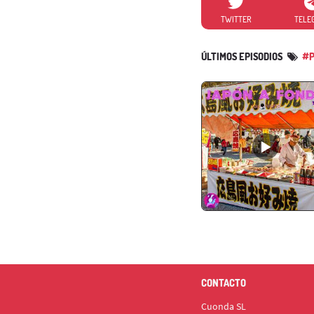
TWITTER
TELE
ÚLTIMOS EPISODIOS
#P
CONTACTO
Cuonda SL