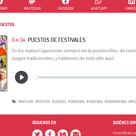
GRAM
MASTODON
FACEBOOK
WHATSAPP
LINKED
UESTOS
6⨯34
PUESTOS DE FESTIVALES
En los matsuri japoneses siempre verás puestecillos, de com
juegos tradicionales, y hablamos de todo ello aquí
#MATSURI
#PUESTOS
#JUEGOS
#YAKISOBA
#TAKOYAKI
#OKONOMIYAKI
#PES
SÍGUENOS EN
QUIÉNES SO
Cuonda es un