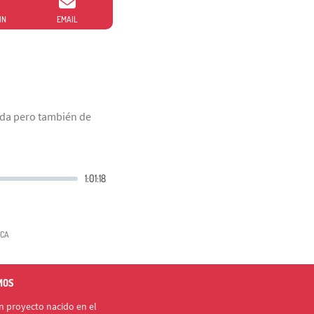
IN
EMAIL
ida pero también de
CA
MOS
 proyecto nacido en el