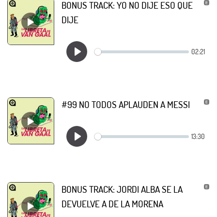
BONUS TRACK: YO NO DIJE ESO QUE
DIJE
#99 NO TODOS APLAUDEN A MESSI
BONUS TRACK: JORDI ALBA SE LA
DEVUELVE A DE LA MORENA