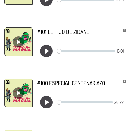
#101 EL HIJO DE ZIDANE
#100 ESPECIAL CENTENARIAZO