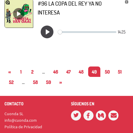
#96 LA COPA DEL REY YA NO
INTERESA
«
1
2
...
46
47
48
49
50
51
52
...
58
59
»
CONTACTO
SÍGUENOS EN
Cuonda SL
info@cuonda.com
Política de Privacidad