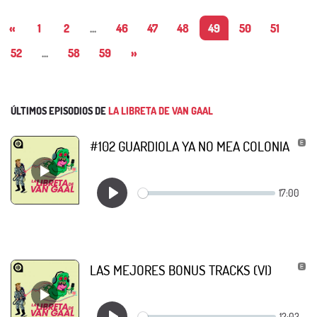
«
1
2
...
46
47
48
49
50
51
52
...
58
59
»
ÚLTIMOS EPISODIOS DE
LA LIBRETA DE VAN GAAL
#102 GUARDIOLA YA NO MEA COLONIA
LAS MEJORES BONUS TRACKS (VI)