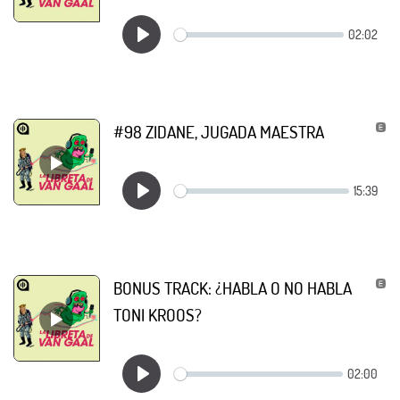
#98 ZIDANE, JUGADA MAESTRA
BONUS TRACK: ¿HABLA O NO HABLA
TONI KROOS?