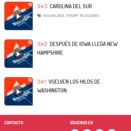
3⨯3
CAROLINA DEL SUR
#CASABLANCA
#TRUMP
#ELECCIONES
3⨯2
DESPUÉS DE IOWA LLEGA NEW
HAMPSHIRE
3⨯1
VUELVEN LOS HILOS DE
WASHINGTON
CONTACTO
SÍGUENOS EN